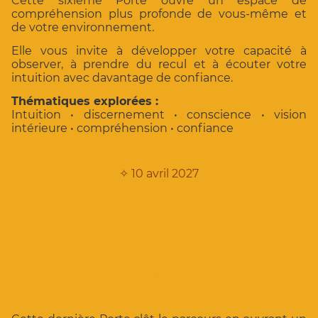
Cette sixième Porte ouvre un espace de
compréhension plus profonde de vous-même et
de votre environnement.
Elle vous invite à développer votre capacité à
observer, à prendre du recul et à écouter votre
intuition avec davantage de confiance.
Thématiques explorées :
Intuition • discernement • conscience • vision
intérieure • compréhension • confiance
✧ 10 avril 2027
✧
Porte 7 — Le sens et la
conscience
Chakra Coronal
S'ouvrir à une vision plus vaste de soi et de la vie
JE REÇOIS ET JE CRÉE