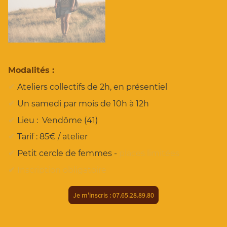
Modalités :
✔
Ateliers collectifs de 2h, en présentiel
✔
Un samedi par mois de 10h à 12h
✔
Lieu : Vendôme (41)
✔
Tarif : 85€ / atelier
✔
Petit cercle de femmes -
places limitées
✔
Inscription obligatoire
Je m'inscris : 07.65.28.89.80