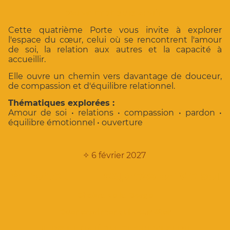
J'AIME ET JE SUIS AIMÉE
Cette quatrième Porte vous invite à explorer
l'espace du cœur, celui où se rencontrent l'amour
de soi, la relation aux autres et la capacité à
accueillir.
Elle ouvre un chemin vers davantage de douceur,
de compassion et d'équilibre relationnel.
Thématiques explorées :
Amour de soi • relations • compassion • pardon •
équilibre émotionnel • ouverture
✧
6 février 2027
✧
Porte 5 — L'expression de soi
Chakra de la Gorge
Oser exprimer qui vous êtes
JE DIS ET J'INTÈGRE CE QUI M'EST DIT