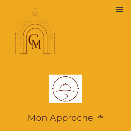
⸞
Mon Approche